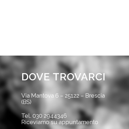
DOVE TROVARCI
Via Mantova 6 – 25122 – Brescia
(BS)
Tel.
030 2944346
Riceviamo su appuntamento