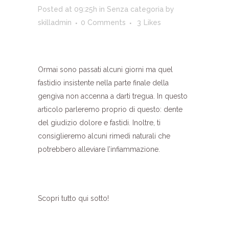
Posted at 09:25h
in
Senza categoria
by
skilladmin
0 Comments
3
Likes
Ormai sono passati alcuni giorni ma quel
fastidio insistente nella parte finale della
gengiva non accenna a darti tregua. In questo
articolo parleremo proprio di questo: dente
del giudizio dolore e fastidi. Inoltre, ti
consiglieremo alcuni rimedi naturali che
potrebbero alleviare l’infiammazione.
Scopri tutto qui sotto!