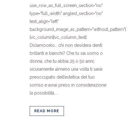
use_row_as_full_screen_section="no"
type="full_width" angled_section="no"
text_align="left"
background_image_as_pattern="without_pattern"]
[vc_column][vc_column_text]
Diciamocelo… chi non desidera denti
brillanti e bianchi? Che tu sia uomo o
donna, che tu abbia 25 o 50 anni,
sicuramente almeno una volta ti sarai
preoccupato dell’estetica del tuo
sorriso e avrai preso in considerazione
la possibilità...
READ MORE