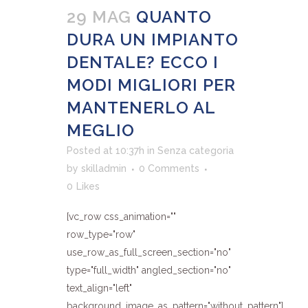
29 MAG
QUANTO
DURA UN IMPIANTO
DENTALE? ECCO I
MODI MIGLIORI PER
MANTENERLO AL
MEGLIO
Posted at 10:37h
in
Senza categoria
by
skilladmin
0 Comments
0
Likes
[vc_row css_animation=""
row_type="row"
use_row_as_full_screen_section="no"
type="full_width" angled_section="no"
text_align="left"
background_image_as_pattern="without_pattern"]