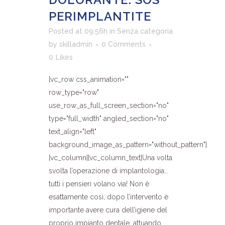
PERIMPLANTITE
Posted at 09:56h
in
Senza categoria
by
skilladmin
0 Comments
0
Likes
[vc_row css_animation=""
row_type="row"
use_row_as_full_screen_section="no"
type="full_width" angled_section="no"
text_align="left"
background_image_as_pattern="without_pattern"]
[vc_column][vc_column_text]Una volta
svolta l’operazione di implantologia…
tutti i pensieri volano via! Non è
esattamente così, dopo l’intervento è
importante avere cura dell’igiene del
proprio impianto dentale, attuando