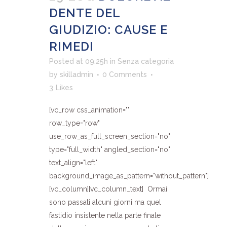
DENTE DEL
GIUDIZIO: CAUSE E
RIMEDI
Posted at 09:25h
in
Senza categoria
by
skilladmin
0 Comments
3
Likes
[vc_row css_animation=""
row_type="row"
use_row_as_full_screen_section="no"
type="full_width" angled_section="no"
text_align="left"
background_image_as_pattern="without_pattern"]
[vc_column][vc_column_text] Ormai
sono passati alcuni giorni ma quel
fastidio insistente nella parte finale