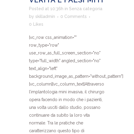
Posted at 10:36h
in
Senza categoria
by
skilladmin
0 Comments
0
Likes
[vc_row css_animation=""
row_type="row"
use_row_as_full_screen_section="no"
type="full_width" angled_section="no"
text_align="left"
background_image_as_pattern="without_pattern"]
[vc_column][vc_column_text]Attraverso
l’implantologia mini invasiva, il chirurgo
opera facendo in modo che i pazienti,
una volta usciti dallo studio, possano
continuare da subito la loro vita
normale. Tra le pratiche che
caratterizzano questo tipo di